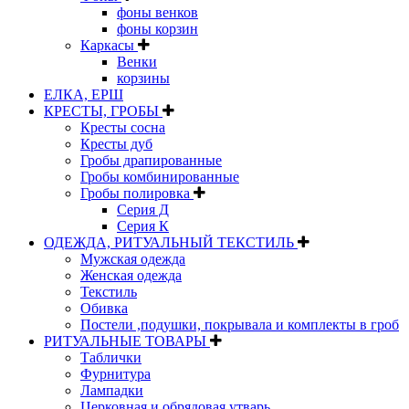
фоны венков
фоны корзин
Каркасы
Венки
корзины
ЕЛКА, ЕРШ
КРЕСТЫ, ГРОБЫ
Кресты сосна
Кресты дуб
Гробы драпированные
Гробы комбинированные
Гробы полировка
Серия Д
Серия К
ОДЕЖДА, РИТУАЛЬНЫЙ ТЕКСТИЛЬ
Мужская одежда
Женская одежда
Текстиль
Обивка
Постели ,подушки, покрывала и комплекты в гроб
РИТУАЛЬНЫЕ ТОВАРЫ
Таблички
Фурнитура
Лампадки
Церковная и обрядовая утварь