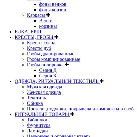
фоны венков
фоны корзин
Каркасы
Венки
корзины
ЕЛКА, ЕРШ
КРЕСТЫ, ГРОБЫ
Кресты сосна
Кресты дуб
Гробы драпированные
Гробы комбинированные
Гробы полировка
Серия Д
Серия К
ОДЕЖДА, РИТУАЛЬНЫЙ ТЕКСТИЛЬ
Мужская одежда
Женская одежда
Текстиль
Обивка
Постели ,подушки, покрывала и комплекты в гроб
РИТУАЛЬНЫЕ ТОВАРЫ
Таблички
Фурнитура
Лампадки
Церковная и обрядовая утварь