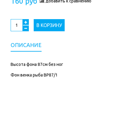
160 руб
добавить к сравнению
В КОРЗИНУ
ОПИСАНИЕ
Высота фона 87см без ног
Фон венка рыба ВР87/1