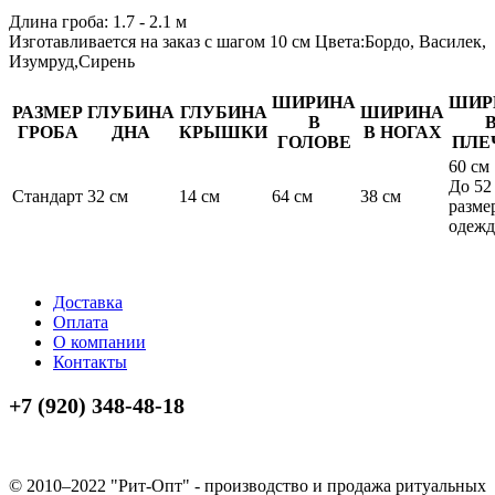
Длина гроба:
1.7 - 2.1 м
Изготавливается на заказ с шагом 10 см Цвета:Бордо, Василек,
Изумруд,Сирень
ШИРИНА
ШИР
РАЗМЕР
ГЛУБИНА
ГЛУБИНА
ШИРИНА
В
ГРОБА
ДНА
КРЫШКИ
В НОГАХ
ГОЛОВЕ
ПЛЕ
60 см
До 52
Стандарт
32 см
14 см
64 см
38 см
разме
одеж
Доставка
Оплата
О компании
Контакты
+7 (920) 348-48-18
© 2010–2022 "Рит-Опт" - производство и продажа ритуальных