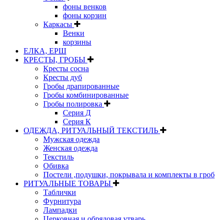
фоны венков
фоны корзин
Каркасы
Венки
корзины
ЕЛКА, ЕРШ
КРЕСТЫ, ГРОБЫ
Кресты сосна
Кресты дуб
Гробы драпированные
Гробы комбинированные
Гробы полировка
Серия Д
Серия К
ОДЕЖДА, РИТУАЛЬНЫЙ ТЕКСТИЛЬ
Мужская одежда
Женская одежда
Текстиль
Обивка
Постели ,подушки, покрывала и комплекты в гроб
РИТУАЛЬНЫЕ ТОВАРЫ
Таблички
Фурнитура
Лампадки
Церковная и обрядовая утварь