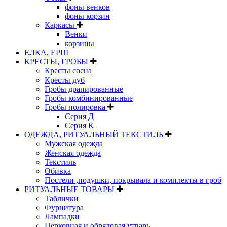
фоны венков
фоны корзин
Каркасы
Венки
корзины
ЕЛКА, ЕРШ
КРЕСТЫ, ГРОБЫ
Кресты сосна
Кресты дуб
Гробы драпированные
Гробы комбинированные
Гробы полировка
Серия Д
Серия К
ОДЕЖДА, РИТУАЛЬНЫЙ ТЕКСТИЛЬ
Мужская одежда
Женская одежда
Текстиль
Обивка
Постели ,подушки, покрывала и комплекты в гроб
РИТУАЛЬНЫЕ ТОВАРЫ
Таблички
Фурнитура
Лампадки
Церковная и обрядовая утварь