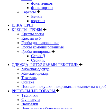
фоны венков
фоны корзин
Каркасы
Венки
корзины
ЕЛКА, ЕРШ
КРЕСТЫ, ГРОБЫ
Кресты сосна
Кресты дуб
Гробы драпированные
Гробы комбинированные
Гробы полировка
Серия Д
Серия К
ОДЕЖДА, РИТУАЛЬНЫЙ ТЕКСТИЛЬ
Мужская одежда
Женская одежда
Текстиль
Обивка
Постели ,подушки, покрывала и комплекты в гроб
РИТУАЛЬНЫЕ ТОВАРЫ
Таблички
Фурнитура
Лампадки
Церковная и обрядовая утварь